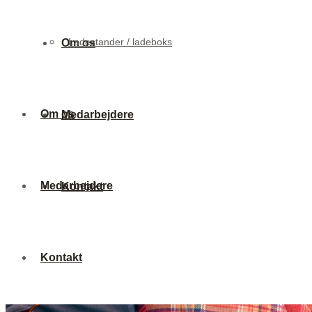
Ladestander / ladeboks
Om os
Om os
Medarbejdere
Medarbejdere
Kontakt
Kontakt