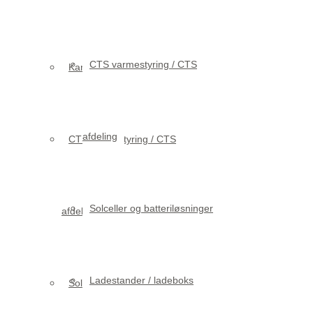
CTS varmestyring / CTS
Kameraovervågning / alarm
afdeling
CTS varmestyring / CTS
Solceller og batteriløsninger
afdeling
Ladestander / ladeboks
Solceller og batteriløsninger