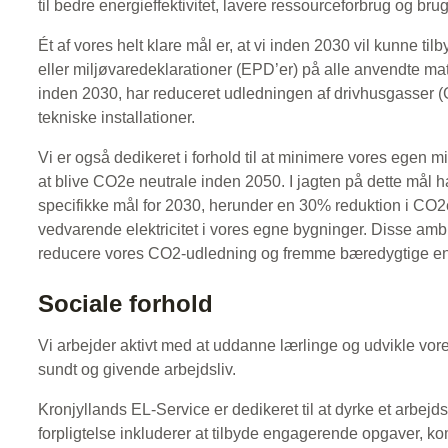
til bedre energieffektivitet, lavere ressourceforbrug og br
Ét af vores helt klare mål er, at vi inden 2030 vil kunne t
eller miljøvaredeklarationer (EPD’er) på alle anvendte mater
inden 2030, har reduceret udledningen af drivhusgasser (GH
tekniske installationer.
Vi er også dedikeret i forhold til at minimere vores egen m
at blive CO2e neutrale inden 2050. I jagten på dette mål
specifikke mål for 2030, herunder en 30% reduktion i CO2
vedvarende elektricitet i vores egne bygninger. Disse amb
reducere vores CO2-udledning og fremme bæredygtige ener
Sociale forhold
Vi arbejder aktivt med at uddanne lærlinge og udvikle vo
sundt og givende arbejdsliv.
Kronjyllands EL-Service er dedikeret til at dyrke et arbejds
forpligtelse inkluderer at tilbyde engagerende opgaver, ko