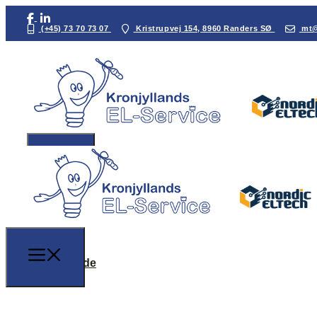
(+45) 73 70 73 07
Kristrupvej 154, 8960 Randers SØ
mt@
Forside