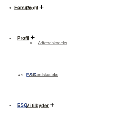
Forside
Profil
Profil
Adfærdskodeks
Adfærdskodeks
ESG
ESG
Vi tilbyder