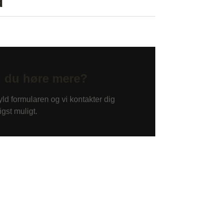
d
l du høre mere?
ld formularen og vi kontakter dig
igst muligt.