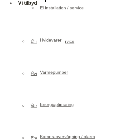
Vi tilbyder
El installation / service
Hvidevarer
El installation / service
Varmepumper
Hvidevarer
Energioptimering
Varmepumper
Kameraovervågning / alarm
Energioptimering