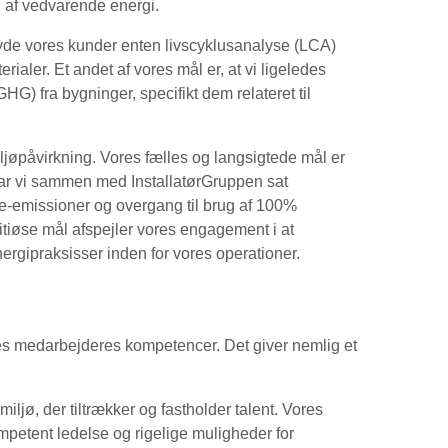
ug af vedvarende energi.
ilbyde vores kunder enten livscyklusanalyse (LCA)
ialer. Et andet af vores mål er, at vi ligeledes
G) fra bygninger, specifikt dem relateret til
iljøpåvirkning. Vores fælles og langsigtede mål er
 har vi sammen med InstallatørGruppen sat
e-emissioner og overgang til brug af 100%
itiøse mål afspejler vores engagement i at
gipraksisser inden for vores operationer.
res medarbejderes kompetencer. Det giver nemlig et
miljø, der tiltrækker og fastholder talent. Vores
mpetent ledelse og rigelige muligheder for